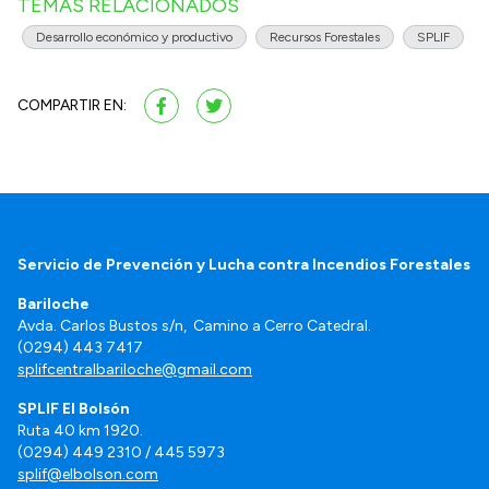
TEMAS RELACIONADOS
Desarrollo económico y productivo
Recursos Forestales
SPLIF
COMPARTIR EN:
Servicio de Prevención y Lucha contra Incendios Forestales
Bariloche
Avda. Carlos Bustos s/n, Camino a Cerro Catedral.
(0294) 443 7417
splifcentralbariloche@gmail.com
SPLIF El Bolsón
Ruta 40 km 1920.
(0294) 449 2310 / 445 5973
splif@elbolson.com