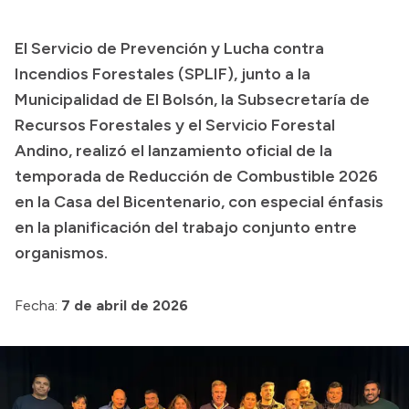
Transparencia
El Servicio de Prevención y Lucha contra
Presupuesto
Incendios Forestales (SPLIF), junto a la
Boletín Oficial
Municipalidad de El Bolsón, la Subsecretaría de
Recursos Forestales y el Servicio Forestal
Compras y licitaciones
Andino, realizó el lanzamiento oficial de la
Consulta de expedientes
temporada de Reducción de Combustible 2026
Consulta de pago a proveedores
en la Casa del Bicentenario, con especial énfasis
Convocatorias
en la planificación del trabajo conjunto entre
Intranet
organismos.
Login
Fecha:
7 de abril de 2026