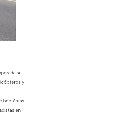
emporada se
licópteros y
de hectáreas
adistas en