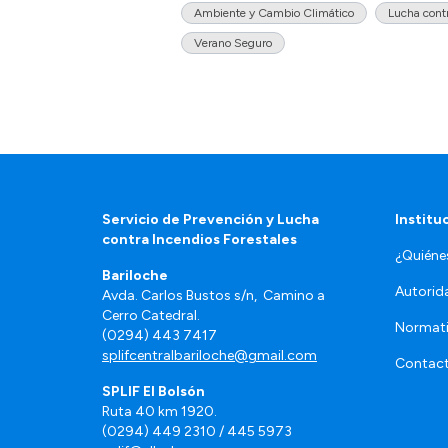
Ambiente y Cambio Climático
Lucha cont
Verano Seguro
Servicio de Prevención y Lucha
Institu
contra Incendios Forestales
¿Quién
Bariloche
Autorid
Avda. Carlos Bustos s/n, Camino a
Cerro Catedral.
Normat
(0294) 443 7417
splifcentralbariloche@gmail.com
Contac
SPLIF El Bolsón
Ruta 40 km 1920.
(0294) 449 2310 / 445 5973