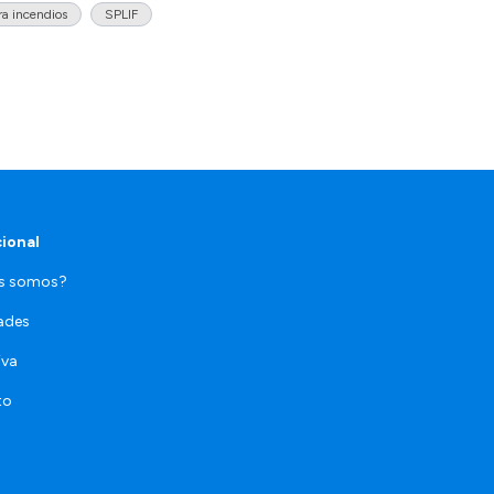
ra incendios
SPLIF
cional
es somos?
ades
iva
to