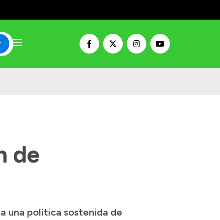
r
n de
da una política sostenida de