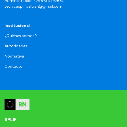
Administración: (2946) 41 6904
tecnicasplifbeltran@gmail.com
Institucional
¿Quiénes somos?
Autoridades
Normativa
Contacto
SPLIF