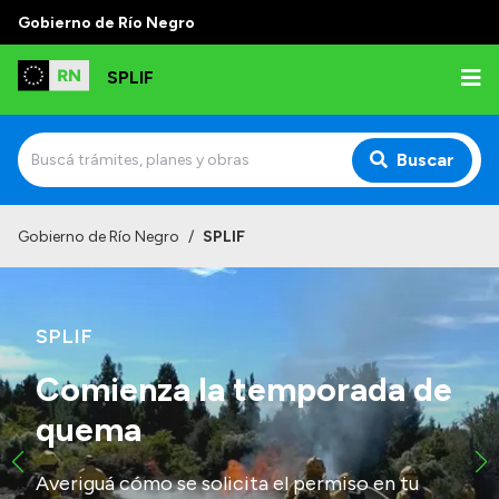
Gobierno de Río Negro
SPLIF
Buscar
Inicio
Gobierno de Río Negro
/
SPLIF
Institucional
¿Quiénes somos?
SPLIF
Autoridades
Comienza la temporada de
Normativa
quema
Contacto
Averiguá cómo se solicita el permiso en tu