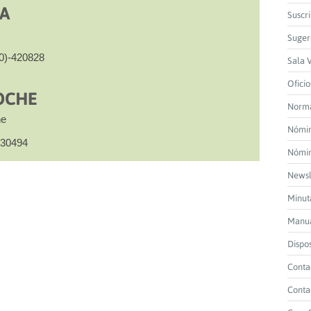
A
Suscr
Suger
20)-420828
Sala 
Oficio
OCHE
Norma
he
Nómin
430494
Nómin
Newsl
Minuta
Manua
Dispos
Conta
Conta