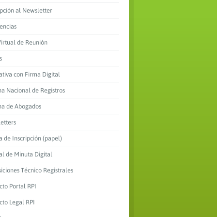
ipción al Newsletter
encias
Virtual de Reunión
s
tiva con Firma Digital
a Nacional de Registros
a de Abogados
etters
 de Inscripción (papel)
l de Minuta Digital
iciones Técnico Registrales
cto Portal RPI
cto Legal RPI