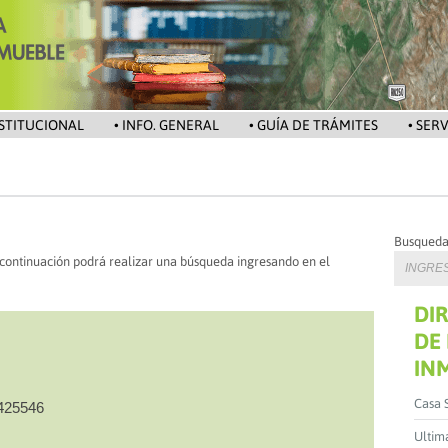
NSTITUCIONAL
• INFO. GENERAL
• GUÍA DE TRÁMITES
• SER
Busqued
 continuación podrá realizar una búsqueda ingresando en el
DI
DE
IN
Casa 
4425546
Ultima