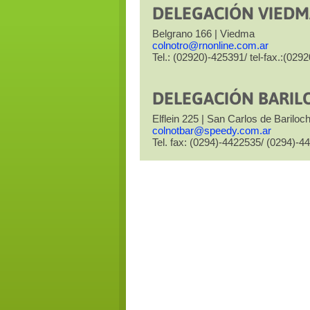
DELEGACIÓN VIEDM
Belgrano 166 | Viedma
colnotro@rnonline.com.ar
Tel.: (02920)-425391/ tel-fax.:(029
DELEGACIÓN BARIL
Elflein 225 | San Carlos de Bariloc
colnotbar@speedy.com.ar
Tel. fax: (0294)-4422535/ (0294)-4