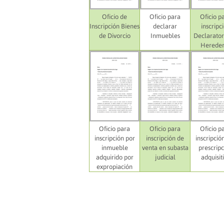
Oficio de
Oficio para
Oficio p
Inscripción Bienes
declarar
inscripc
de Divorcio
Inmuebles
Declarator
Hereder
Oficio para
Oficio para
Oficio p
inscripción por
inscripción de
inscripció
inmueble
venta en subasta
prescripc
adquirido por
judicial
adquisit
expropiación