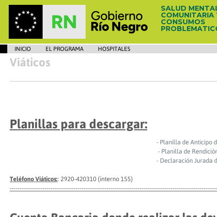
SALUD MENTA
COMUNITARIA 
CONSUMOS
PROBLEMATIC
INICIO
EL PROGRAMA
HOSPITALES
Viáticos
Planillas para descargar:
- Planilla de Anticipo de viáti
- Planilla de Rendición de viát
- Declaración Jurada de Domici
Teléfono Viáticos:
: 2920-420310 (interno 155)
-----------------------------------------------------------------------------------------------------------