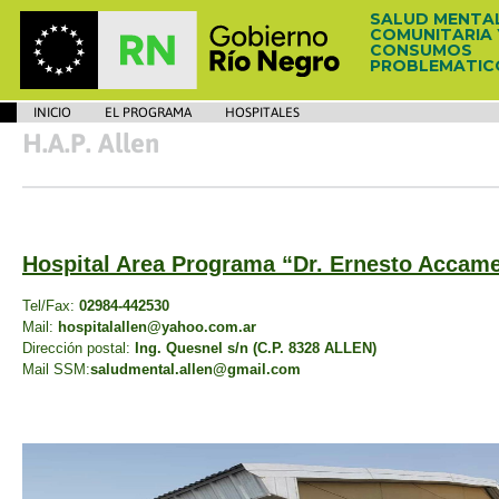
SALUD MENTA
COMUNITARIA 
CONSUMOS
PROBLEMATIC
INICIO
EL PROGRAMA
HOSPITALES
H.A.P. Allen
Hospital Area Programa “Dr. Ernesto Accam
Tel/Fax:
02984-442530
Mail:
hospitalallen@yahoo.com.ar
Dirección postal:
Ing. Quesnel s/n (C.P. 8328 ALLEN)
Mail
SSM:
saludmental.allen@gmail.com