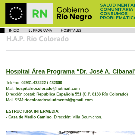
SALUD MENTA
COMUNITARIA 
CONSUMOS
PROBLEMATIC
INICIO
EL PROGRAMA
HOSPITALES
H.A.P. Río Colorado
Hospital Área Programa “Dr. José A. Cibanal
Tel/Fax:
02931-432222 / 432600
Mail:
hospitalriocolorado@hotmail.com
Dirección postal:
Republica Española 551 (C.P. 8138 Río Colorado)
Mail
SSM:
riocoloradosaludmental@gmail.com
ESTRUCTURA INTERMEDIA:
- Casa de Medio Camino
. Dirección: Villa Bournichon.